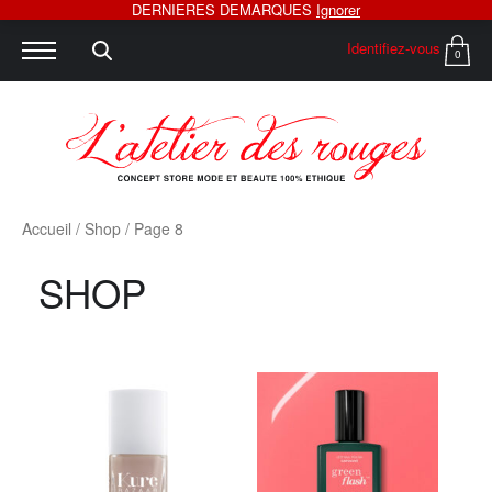
DERNIERES DEMARQUES
Ignorer
Identifiez-vous
0
Accueil
/
Shop
/ Page 8
SHOP