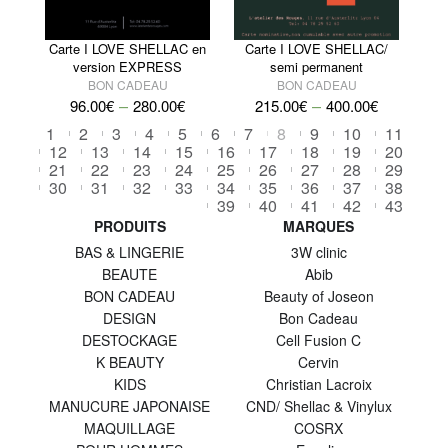
Carte I LOVE SHELLAC en
Carte I LOVE SHELLAC/
version EXPRESS
semi permanent
BON CADEAU
BON CADEAU
–
–
96.00
€
280.00
€
215.00
€
400.00
€
1
2
3
4
5
6
7
8
9
10
11
12
13
14
15
16
17
18
19
20
21
22
23
24
25
26
27
28
29
30
31
32
33
34
35
36
37
38
39
40
41
42
43
PRODUITS
MARQUES
BAS & LINGERIE
3W clinic
BEAUTE
Abib
BON CADEAU
Beauty of Joseon
DESIGN
Bon Cadeau
DESTOCKAGE
Cell Fusion C
K BEAUTY
Cervin
KIDS
Christian Lacroix
MANUCURE JAPONAISE
CND/ Shellac & Vinylux
MAQUILLAGE
COSRX