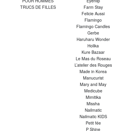
POUR HOMMES
Eyenlip
TRUCS DE FILLES
Farm Stay
Felicie Aussi
Flamingo
Flamingo Candles
Gerbe
Haruharu Wonder
Holika
Kure Bazaar
Le Mas du Roseau
L’atelier des Rouges
Made in Korea
Manucurist
Mary and May
Medicube
Mimitika
Missha
Nailmatic
Nailmatic KIDS
Petit fée
P Shine