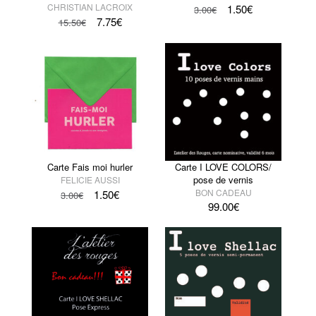
CHRISTIAN LACROIX
1.50
€
3.00
€
7.75
€
15.50
€
Carte Fais moi hurler
Carte I LOVE COLORS/
pose de vernis
FELICIE AUSSI
BON CADEAU
1.50
€
3.00
€
99.00
€