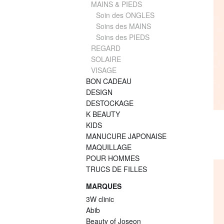
MAINS & PIEDS
Soin des ONGLES
Soins des MAINS
Soins des PIEDS
REGARD
SOLAIRE
VISAGE
BON CADEAU
DESIGN
DESTOCKAGE
K BEAUTY
KIDS
MANUCURE JAPONAISE
MAQUILLAGE
POUR HOMMES
TRUCS DE FILLES
MARQUES
3W clinic
Abib
Beauty of Joseon