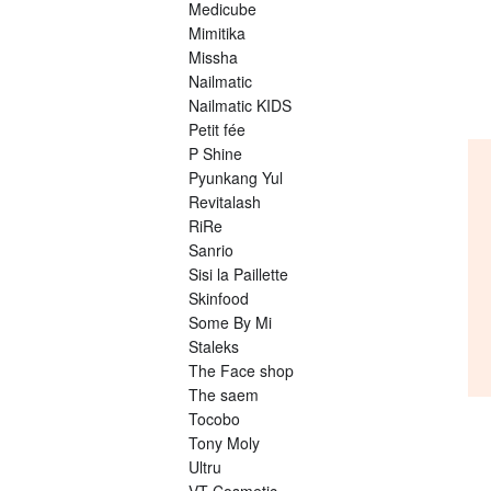
Medicube
Mimitika
Missha
Nailmatic
Nailmatic KIDS
Petit fée
P Shine
Pyunkang Yul
Revitalash
RiRe
Sanrio
Sisi la Paillette
Skinfood
Some By Mi
Staleks
The Face shop
The saem
Tocobo
Tony Moly
Ultru