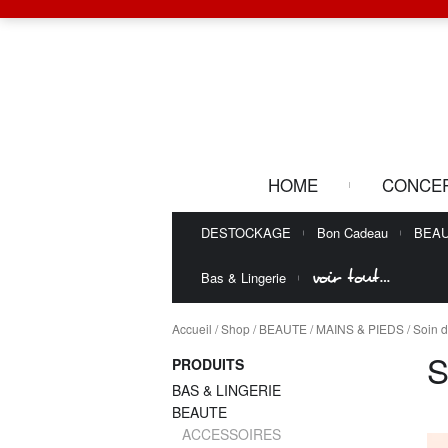
HOME
CONCE
DESTOCKAGE
Bon Cadeau
BEA
voir tout…
Bas & Lingerie
Accueil
/
Shop
/
BEAUTE
/
MAINS & PIEDS
/ Soin
S
PRODUITS
BAS & LINGERIE
BEAUTE
ACCESSOIRES