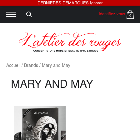
DERNIERES DEMARQUES
Ignorer
Identifiez-vous
0
Accueil
/ Brands / Mary and May
MARY AND MAY