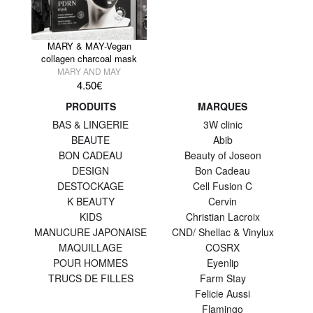
MARY & MAY-Vegan
collagen charcoal mask
MARY AND MAY
4.50
€
PRODUITS
MARQUES
BAS & LINGERIE
3W clinic
BEAUTE
Abib
BON CADEAU
Beauty of Joseon
DESIGN
Bon Cadeau
DESTOCKAGE
Cell Fusion C
K BEAUTY
Cervin
KIDS
Christian Lacroix
MANUCURE JAPONAISE
CND/ Shellac & Vinylux
MAQUILLAGE
COSRX
POUR HOMMES
Eyenlip
TRUCS DE FILLES
Farm Stay
Felicie Aussi
Flamingo