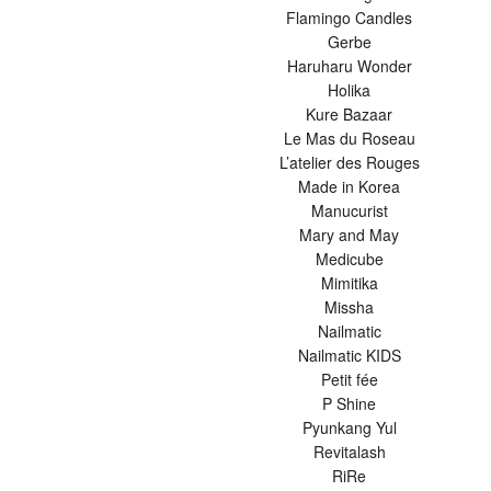
Flamingo Candles
Gerbe
Haruharu Wonder
Holika
Kure Bazaar
Le Mas du Roseau
L’atelier des Rouges
Made in Korea
Manucurist
Mary and May
Medicube
Mimitika
Missha
Nailmatic
Nailmatic KIDS
Petit fée
P Shine
Pyunkang Yul
Revitalash
RiRe