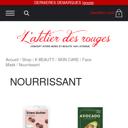
DERNIERES DEMARQUES
Ignorer
Identifiez-vous
0
Accueil
/
Shop
/
K BEAUTY
/
SKIN CARE
/
Face
Mask
/ Nourrissant
NOURRISSANT