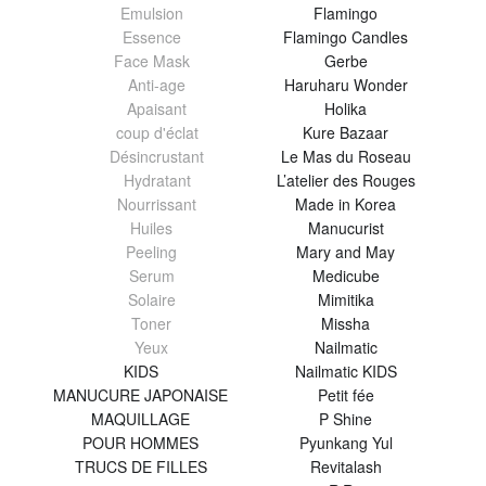
Emulsion
Flamingo
Essence
Flamingo Candles
Face Mask
Gerbe
Anti-age
Haruharu Wonder
Apaisant
Holika
coup d'éclat
Kure Bazaar
Désincrustant
Le Mas du Roseau
Hydratant
L’atelier des Rouges
Nourrissant
Made in Korea
Huiles
Manucurist
Peeling
Mary and May
Serum
Medicube
Solaire
Mimitika
Toner
Missha
Yeux
Nailmatic
KIDS
Nailmatic KIDS
MANUCURE JAPONAISE
Petit fée
MAQUILLAGE
P Shine
POUR HOMMES
Pyunkang Yul
TRUCS DE FILLES
Revitalash