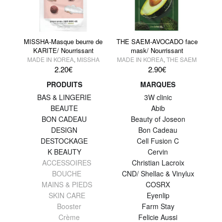
MISSHA-Masque beurre de
THE SAEM-AVOCADO face
KARITE/ Nourrissant
mask/ Nourrissant
MADE IN KOREA
,
MISSHA
MADE IN KOREA
,
THE SAEM
2.20
€
2.90
€
PRODUITS
MARQUES
BAS & LINGERIE
3W clinic
BEAUTE
Abib
BON CADEAU
Beauty of Joseon
DESIGN
Bon Cadeau
DESTOCKAGE
Cell Fusion C
K BEAUTY
Cervin
ACCESSOIRES
Christian Lacroix
BOUCHE
CND/ Shellac & Vinylux
MAINS & PIEDS
COSRX
SKIN CARE
Eyenlip
Booster
Farm Stay
Crème
Felicie Aussi