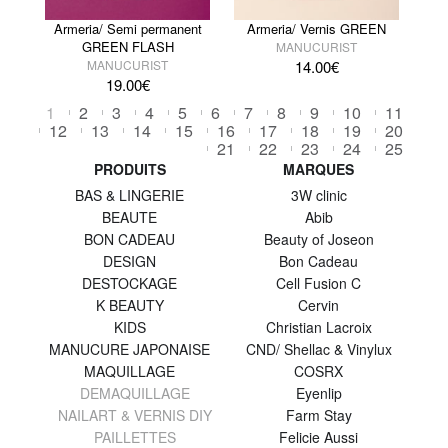
Armeria/ Semi permanent
Armeria/ Vernis GREEN
GREEN FLASH
MANUCURIST
MANUCURIST
14.00
€
19.00
€
1
2
3
4
5
6
7
8
9
10
11
12
13
14
15
16
17
18
19
20
21
22
23
24
25
PRODUITS
MARQUES
BAS & LINGERIE
3W clinic
BEAUTE
Abib
BON CADEAU
Beauty of Joseon
DESIGN
Bon Cadeau
DESTOCKAGE
Cell Fusion C
K BEAUTY
Cervin
KIDS
Christian Lacroix
MANUCURE JAPONAISE
CND/ Shellac & Vinylux
MAQUILLAGE
COSRX
DEMAQUILLAGE
Eyenlip
NAILART & VERNIS DIY
Farm Stay
PAILLETTES
Felicie Aussi