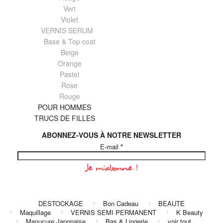
Vert
Violet
VERNIS SERUM
Base & Top coat
Beige
Orange
Pastel
Rose
Rouge
POUR HOMMES
TRUCS DE FILLES
ABONNEZ-VOUS À NOTRE NEWSLETTER
E-mail
*
DESTOCKAGE
Bon Cadeau
BEAUTE
Maquillage
VERNIS SEMI PERMANENT
K Beauty
Manucure Japonaise
Bas & Lingerie
voir tout…