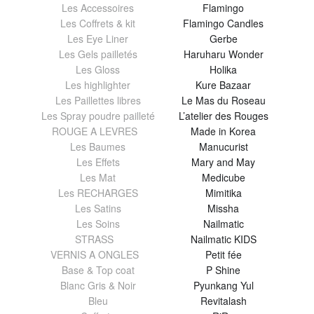
Les Accessoires
Flamingo
Les Coffrets & kit
Flamingo Candles
Les Eye Liner
Gerbe
Les Gels pailletés
Haruharu Wonder
Les Gloss
Holika
Les highlighter
Kure Bazaar
Les Paillettes libres
Le Mas du Roseau
Les Spray poudre pailleté
L’atelier des Rouges
ROUGE A LEVRES
Made in Korea
Les Baumes
Manucurist
Les Effets
Mary and May
Les Mat
Medicube
Les RECHARGES
Mimitika
Les Satins
Missha
Les Soins
Nailmatic
STRASS
Nailmatic KIDS
VERNIS A ONGLES
Petit fée
Base & Top coat
P Shine
Blanc Gris & Noir
Pyunkang Yul
Bleu
Revitalash