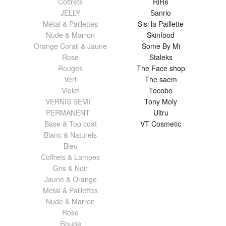
Coffrets
RiRe
JELLY
Sanrio
Métal & Paillettes
Sisi la Paillette
Nude & Marron
Skinfood
Orange Corail & Jaune
Some By Mi
Rose
Staleks
Rouges
The Face shop
Vert
The saem
Violet
Tocobo
VERNIS SEMI
Tony Moly
PERMANENT
Ultru
Base & Top coat
VT Cosmetic
Blanc & Naturels
Bleu
Coffrets & Lampes
Gris & Noir
Jaune & Orange
Metal & Paillettes
Nude & Marron
Rose
Rouge