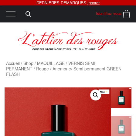
DERNIERES DEMARQUES
Ignorer
Identifiez-vous
0
Accueil
/
Shop
/
MAQUILLAGE
/
VERNIS SEMI
PERMANENT
/
Rouge
/ Anemone/ Semi permanent GREEN
FLASH