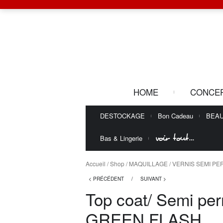
HOME
CONCE
DESTOCKAGE
Bon Cadeau
BEA
voir tout…
Bas & Lingerie
Accueil
/
Shop
/
MAQUILLAGE
/
VERNIS SEMI P
< PRÉCÉDENT
/
SUIVANT >
Top coat/ Semi pe
GREEN FLASH