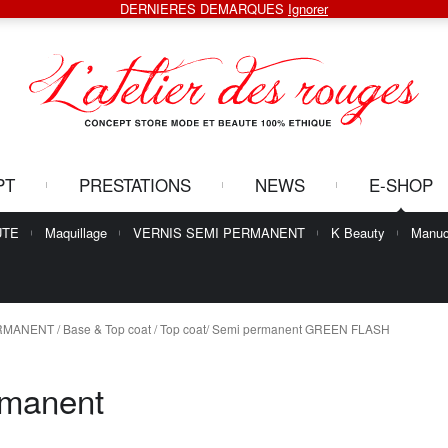
DERNIERES DEMARQUES
Ignorer
PT
PRESTATIONS
NEWS
E-SHOP
UTE
Maquillage
VERNIS SEMI PERMANENT
K Beauty
Manuc
ERMANENT
/
Base & Top coat
/ Top coat/ Semi permanent GREEN FLASH
rmanent