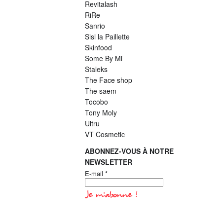
Revitalash
RiRe
Sanrio
Sisi la Paillette
Skinfood
Some By Mi
Staleks
The Face shop
The saem
Tocobo
Tony Moly
Ultru
VT Cosmetic
ABONNEZ-VOUS À NOTRE
NEWSLETTER
E-mail
*