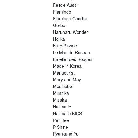
Felicie Aussi
Flamingo
Flamingo Candles
Gerbe
Haruharu Wonder
Holika
Kure Bazaar
Le Mas du Roseau
L’atelier des Rouges
Made in Korea
Manucurist
Mary and May
Medicube
Mimitika
Missha
Nailmatic
Nailmatic KIDS
Petit fée
P Shine
Pyunkang Yul