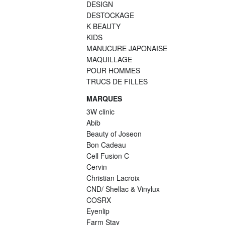
DESIGN
DESTOCKAGE
K BEAUTY
KIDS
MANUCURE JAPONAISE
MAQUILLAGE
POUR HOMMES
TRUCS DE FILLES
MARQUES
3W clinic
Abib
Beauty of Joseon
Bon Cadeau
Cell Fusion C
Cervin
Christian Lacroix
CND/ Shellac & Vinylux
COSRX
Eyenlip
Farm Stay