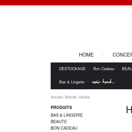
HOME
CONCE
DESTOCKAGE
Bon Cadeau
BEA
voir tout…
Bas & Lingerie
Accueil
/ Brands / Holika
H
PRODUITS
BAS & LINGERIE
BEAUTE
BON CADEAU