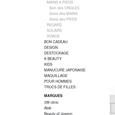
MAINS & PIEDS
Soin des ONGLES
Soins des MAINS
Soins des PIEDS
REGARD
SOLAIRE
VISAGE
BON CADEAU
DESIGN
DESTOCKAGE
K BEAUTY
KIDS
MANUCURE JAPONAISE
MAQUILLAGE
POUR HOMMES
TRUCS DE FILLES
MARQUES
3W clinic
Abib
Beauty of Joseon