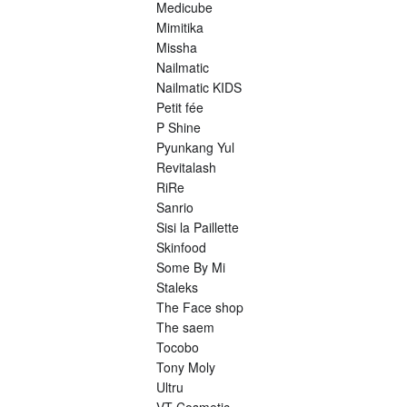
Medicube
Mimitika
Missha
Nailmatic
Nailmatic KIDS
Petit fée
P Shine
Pyunkang Yul
Revitalash
RiRe
Sanrio
Sisi la Paillette
Skinfood
Some By Mi
Staleks
The Face shop
The saem
Tocobo
Tony Moly
Ultru