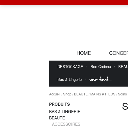
HOME
CONCE
DESTOCKAGE
Bon Cadeau
BEA
voir tout…
Bas & Lingerie
Accueil
/
Shop
/
BEAUTE
/
MAINS & PIEDS
/ Soins
S
PRODUITS
BAS & LINGERIE
BEAUTE
ACCESSOIRES