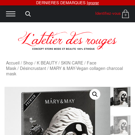
DERNIERES DEMARQUES
Ignorer
Identifiez-vous
0
Accueil
/
Shop
/
K BEAUTY
/
SKIN CARE
/
Face
Mask
/
Désincrustant
/ MARY & MAY-Vegan collagen charcoal
mask