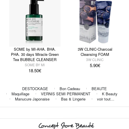
SOME by MI-AHA. BHA.
3W CLINIC-Charcoal
PHA. 30 days Miracle Green
Cleansing FOAM
Tea BUBBLE CLEANSER
3W CLINIC
SOME BY MI
5.90
€
18.50
€
DESTOCKAGE
Bon Cadeau
BEAUTE
Maquillage
VERNIS SEMI PERMANENT
K Beauty
Manucure Japonaise
Bas & Lingerie
voir tout…
Concept Store Beauté