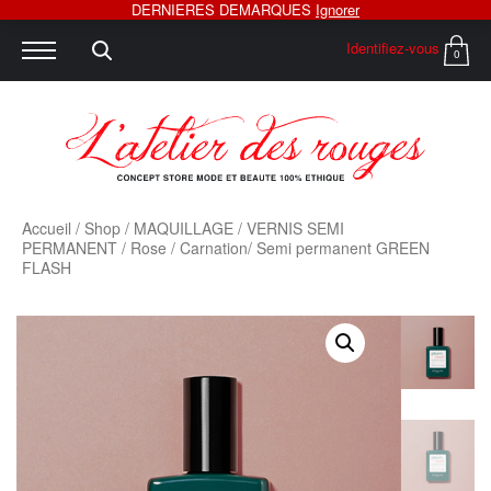
DERNIERES DEMARQUES
Ignorer
Identifiez-vous
0
Accueil
/
Shop
/
MAQUILLAGE
/
VERNIS SEMI
PERMANENT
/
Rose
/ Carnation/ Semi permanent GREEN
FLASH