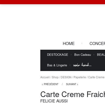
HOME
CONCE
DESTOCKAGE
Bon Cadeau
BEA
voir tout…
Bas & Lingerie
Accueil
/
Shop
/
DESIGN
/
Papeterie
/ Carte Creme
< PRÉCÉDENT
/
SUIVANT >
Carte Creme Fraic
FELICIE AUSSI