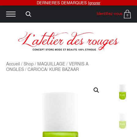
DERNIERES DEMARQUES
Ignorer
Identifiez-vous
0
Accueil
/
Shop
/
MAQUILLAGE
/
VERNIS A
ONGLES
/ CARIOCA/ KURE BAZAAR