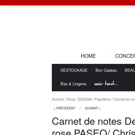
HOME
CONCE
DESTOCKAGE
Bon Cadeau
BEA
voir tout…
Bas & Lingerie
Accueil
/
Shop
/
DESIGN
/
Papeterie
/ Carnet de no
< PRÉCÉDENT
/
SUIVANT >
Carnet de notes D
rose PASEO/ Chris