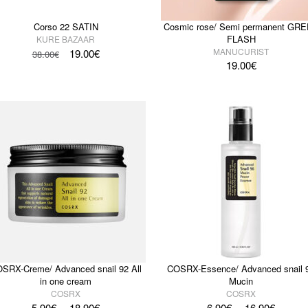
Corso 22 SATIN
Cosmic rose/ Semi permanent GR
FLASH
KURE BAZAAR
MANUCURIST
19.00
€
38.00
€
19.00
€
SRX-Creme/ Advanced snail 92 All
COSRX-Essence/ Advanced snail 
in one cream
Mucin
COSRX
COSRX
–
–
5.90
€
18.90
€
6.90
€
16.90
€