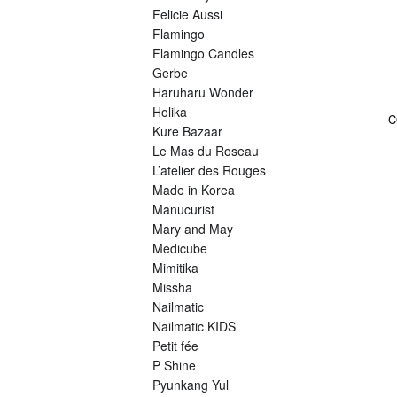
Felicie Aussi
Flamingo
Flamingo Candles
Gerbe
Haruharu Wonder
Holika
C
Kure Bazaar
Le Mas du Roseau
L’atelier des Rouges
Made in Korea
Manucurist
Mary and May
Medicube
Mimitika
Missha
Nailmatic
Nailmatic KIDS
Petit fée
P Shine
Pyunkang Yul