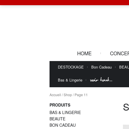
HOME
CONCE
DESTOCKAGE
Bon Cadeau
BEA
voir tout…
Bas & Lingerie
Accueil
/
Shop
/ Page 11
PRODUITS
BAS & LINGERIE
BEAUTE
BON CADEAU