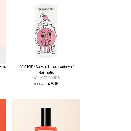
que
COOKIE/ Vernis à l’eau enfants/
Nailmatic
NAILMATIC KIDS
4.50
€
9.00
€