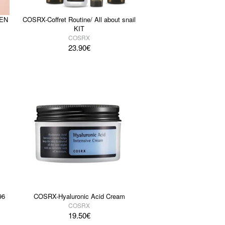
EEN
COSRX-Coffret Routine/ All about snail
KIT
COSRX
23.90
€
96
COSRX-Hyaluronic Acid Cream
COSRX
19.50
€