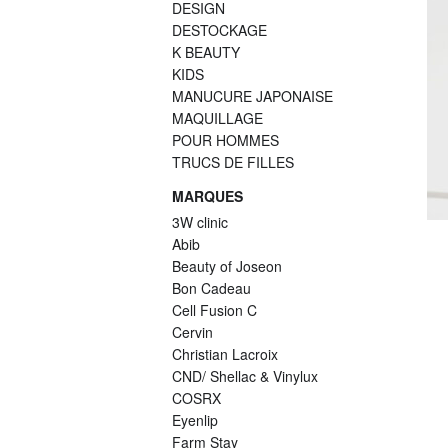
DESIGN
DESTOCKAGE
K BEAUTY
KIDS
MANUCURE JAPONAISE
MAQUILLAGE
POUR HOMMES
TRUCS DE FILLES
MARQUES
3W clinic
Abib
Beauty of Joseon
Bon Cadeau
Cell Fusion C
Cervin
Christian Lacroix
CND/ Shellac & Vinylux
COSRX
Eyenlip
Farm Stay