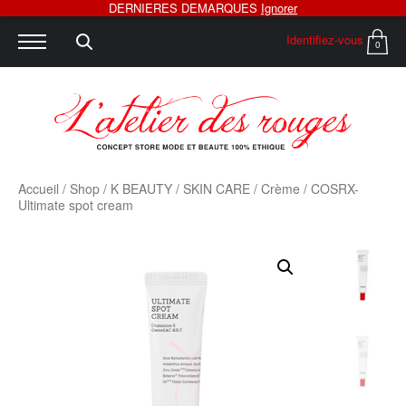
DERNIERES DEMARQUES
Ignorer
Identifiez-vous
0
Accueil
/
Shop
/
K BEAUTY
/
SKIN CARE
/
Crème
/ COSRX-
Ultimate spot cream