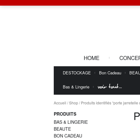
HOME
CONCE
DESTOCKAGE
Bon Cadeau
BEA
voir tout…
Bas & Lingerie
Accueil
/
Shop
/ Produits identifiés “porte jarretelle 
P
PRODUITS
BAS & LINGERIE
BEAUTE
BON CADEAU