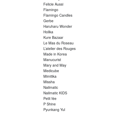
Felicie Aussi
Flamingo
Flamingo Candles
Gerbe
Haruharu Wonder
Holika
Kure Bazaar
Le Mas du Roseau
L’atelier des Rouges
Made in Korea
Manucurist
Mary and May
Medicube
Mimitika
Missha
Nailmatic
Nailmatic KIDS
Petit fée
P Shine
Pyunkang Yul