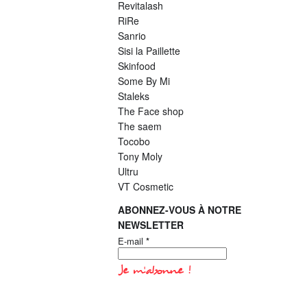
Revitalash
RiRe
Sanrio
Sisi la Paillette
Skinfood
Some By Mi
Staleks
The Face shop
The saem
Tocobo
Tony Moly
Ultru
VT Cosmetic
ABONNEZ-VOUS À NOTRE
NEWSLETTER
E-mail
*