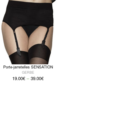
Porte-jarretelles SENSATION
GERBE
–
19.00
€
39.00
€