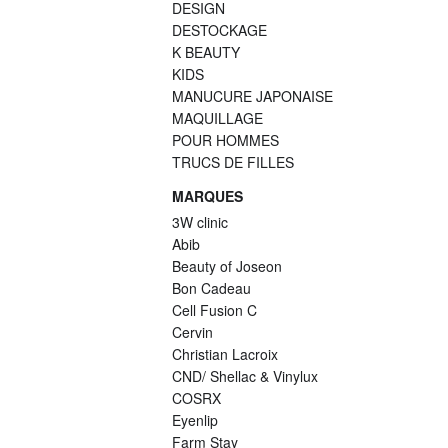
DESIGN
DESTOCKAGE
K BEAUTY
KIDS
MANUCURE JAPONAISE
MAQUILLAGE
POUR HOMMES
TRUCS DE FILLES
MARQUES
3W clinic
Abib
Beauty of Joseon
Bon Cadeau
Cell Fusion C
Cervin
Christian Lacroix
CND/ Shellac & Vinylux
COSRX
Eyenlip
Farm Stay