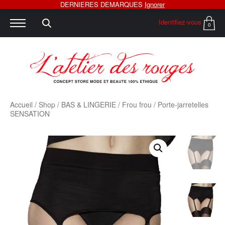
DERNIERES DEMARQUES
Ignorer
Identifiez-vous
0
Accueil
/
Shop
/
BAS & LINGERIE
/
Frou frou
/ Porte-jarretelles
SENSATION