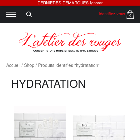
DERNIERES DEMARQUES
Ignorer
Identifiez-vous
0
Accueil
/
Shop
/ Produits identifiés “hydratation”
HYDRATATION