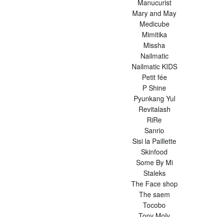
Manucurist
Mary and May
Medicube
Mimitika
Missha
Nailmatic
Nailmatic KIDS
Petit fée
P Shine
Pyunkang Yul
Revitalash
RiRe
Sanrio
Sisi la Paillette
Skinfood
Some By Mi
Staleks
The Face shop
The saem
Tocobo
Tony Moly