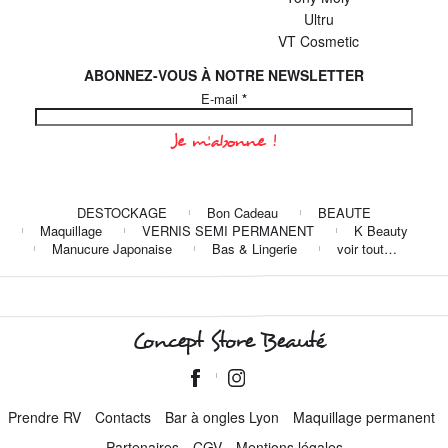
Ultru
VT Cosmetic
ABONNEZ-VOUS À NOTRE NEWSLETTER
E-mail
*
DESTOCKAGE
Bon Cadeau
BEAUTE
Maquillage
VERNIS SEMI PERMANENT
K Beauty
Manucure Japonaise
Bas & Lingerie
voir tout…
Concept Store Beauté
Prendre RV
Contacts
Bar à ongles Lyon
Maquillage permanent
Partenaires
CGV
Mentions légales