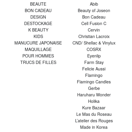
BEAUTE
Abib
BON CADEAU
Beauty of Joseon
DESIGN
Bon Cadeau
DESTOCKAGE
Cell Fusion C
K BEAUTY
Cervin
KIDS
Christian Lacroix
MANUCURE JAPONAISE
CND/ Shellac & Vinylux
MAQUILLAGE
COSRX
POUR HOMMES
Eyenlip
TRUCS DE FILLES
Farm Stay
Felicie Aussi
Flamingo
Flamingo Candles
Gerbe
Haruharu Wonder
Holika
Kure Bazaar
Le Mas du Roseau
L’atelier des Rouges
Made in Korea