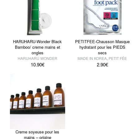
HARUHARU-Wonder Black
PETITFEE-Chausson Masque
Bamboo/ creme mains et
hydratant pour les PIEDS
ongles
secs
HARUHARU WONDER
MADE IN KOREA
,
PETIT FÉE
10.90
€
2.90
€
Creme soyeuse pour les
mains – origine