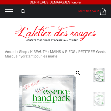
DERNIERES DEMARQUES
Ignorer
Identifiez-vous
0
Accueil
/
Shop
/
K BEAUTY
/
MAINS & PIEDS
/ PETITFEE-Gants
Masque hydratant pour les mains