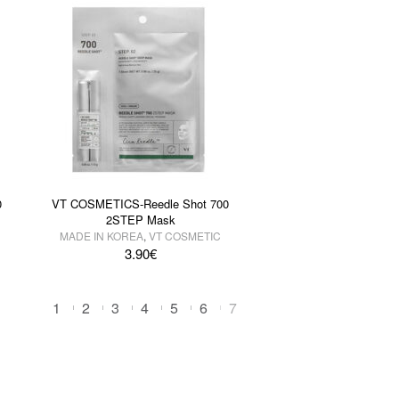
0
VT COSMETICS-Reedle Shot 700
2STEP Mask
MADE IN KOREA
,
VT COSMETIC
3.90
€
1
2
3
4
5
6
7