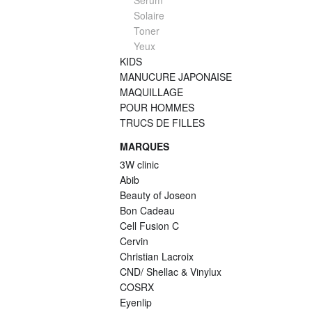
Serum
Solaire
Toner
Yeux
KIDS
MANUCURE JAPONAISE
MAQUILLAGE
POUR HOMMES
TRUCS DE FILLES
MARQUES
3W clinic
Abib
Beauty of Joseon
Bon Cadeau
Cell Fusion C
Cervin
Christian Lacroix
CND/ Shellac & Vinylux
COSRX
Eyenlip