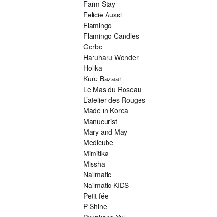
Farm Stay
Felicie Aussi
Flamingo
Flamingo Candles
Gerbe
Haruharu Wonder
Holika
Kure Bazaar
Le Mas du Roseau
L’atelier des Rouges
Made in Korea
Manucurist
Mary and May
Medicube
Mimitika
Missha
Nailmatic
Nailmatic KIDS
Petit fée
P Shine