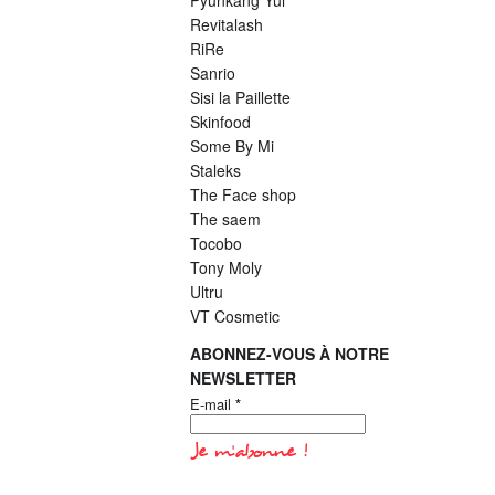
Pyunkang Yul
Revitalash
RiRe
Sanrio
Sisi la Paillette
Skinfood
Some By Mi
Staleks
The Face shop
The saem
Tocobo
Tony Moly
Ultru
VT Cosmetic
ABONNEZ-VOUS À NOTRE
NEWSLETTER
E-mail
*