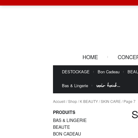
HOME
CONCE
DESTOCKAGE
Bon Cadeau
BEA
voir tout…
Bas & Lingerie
Accueil
/
Shop
/
K BEAUTY
/
SKIN CARE
/ Page 7
S
PRODUITS
BAS & LINGERIE
BEAUTE
BON CADEAU