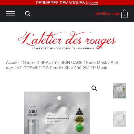
DERNIERES DEMARQUES
Ignorer
Identifiez-vous
0
Accueil
/
Shop
/
K BEAUTY
/
SKIN CARE
/
Face Mask
/
Anti-
age
/ VT COSMETICS-Reedle Shot 300 2STEP Mask