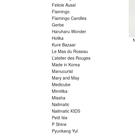
Felicie Aussi
Flamingo
Flamingo Candles
Gerbe
Haruharu Wonder
Holika
Kure Bazaar
Le Mas du Roseau
L’atelier des Rouges
Made in Korea
Manucurist
Mary and May
Medicube
Mimitika
Missha
Nailmatic
Nailmatic KIDS
Petit fée
P Shine
Pyunkang Yul