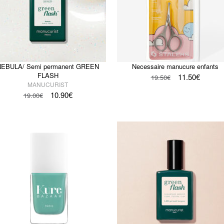
NEBULA/ Semi permanent GREEN
Necessaire manucure enfants
FLASH
11.50
€
19.50
€
MANUCURIST
10.90
€
19.00
€