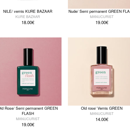
NILE/ vernis KURE BAZAAR
Nude/ Semi permanent GREEN FL
KURE BAZAAR
MANUCURIST
18.00
€
19.00
€
ld Rose/ Semi permanent GREEN
Old rose/ Vernis GREEN
FLASH
MANUCURIST
MANUCURIST
14.00
€
19.00
€