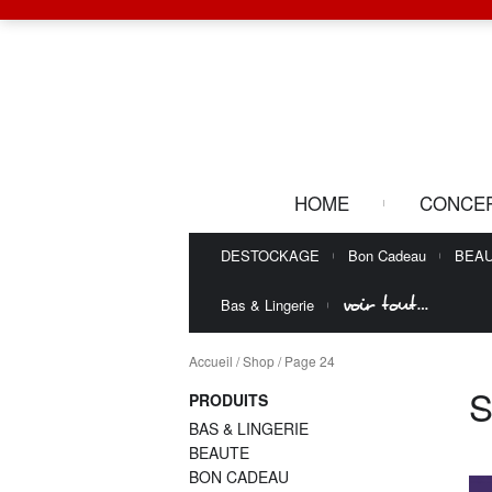
HOME
CONCE
DESTOCKAGE
Bon Cadeau
BEA
voir tout…
Bas & Lingerie
Accueil
/
Shop
/ Page 24
PRODUITS
BAS & LINGERIE
BEAUTE
BON CADEAU