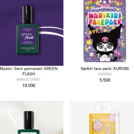
Mystic/ Semi permanent GREEN
Narikiri face pack/ KUROMI
FLASH
SANRIO
MANUCURIST
5.50
€
19.00
€