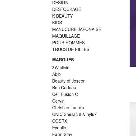
DESIGN
DESTOCKAGE
K BEAUTY
KIDS
MANUCURE JAPONAISE
MAQUILLAGE
POUR HOMMES
TRUCS DE FILLES
MARQUES
3W clinic
Abib
Beauty of Joseon
Bon Cadeau
Cell Fusion C
Cervin
Christian Lacroix
CND/ Shellac & Vinylux
COSRX
Eyenlip
Farm Stay