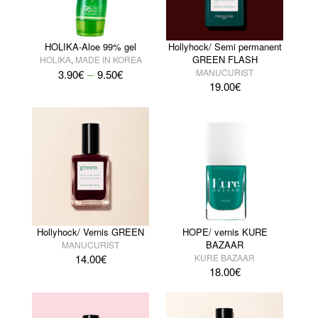
HOLIKA-Aloe 99% gel
Hollyhock/ Semi permanent
GREEN FLASH
HOLIKA
,
MADE IN KOREA
–
MANUCURIST
3.90
€
9.50
€
19.00
€
Hollyhock/ Vernis GREEN
HOPE/ vernis KURE
BAZAAR
MANUCURIST
14.00
€
KURE BAZAAR
18.00
€