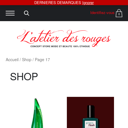
DERNIERES DEMARQUES
Ignorer
Identifiez-vous
0
Accueil
/
Shop
/ Page 17
SHOP