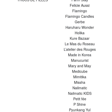
Felicie Aussi
Flamingo
Flamingo Candles
Gerbe
Haruharu Wonder
Holika
Kure Bazaar
Le Mas du Roseau
L’atelier des Rouges
Made in Korea
Manucurist
Mary and May
Medicube
Mimitika
Missha
Nailmatic
Nailmatic KIDS
Petit fée
P Shine
Pyunkang Yul