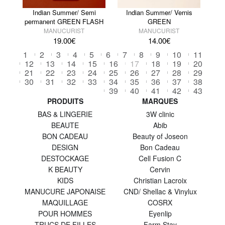
Indian Summer/ Semi
Indian Summer/ Vernis
permanent GREEN FLASH
GREEN
MANUCURIST
MANUCURIST
19.00
€
14.00
€
1
2
3
4
5
6
7
8
9
10
11
12
13
14
15
16
17
18
19
20
21
22
23
24
25
26
27
28
29
30
31
32
33
34
35
36
37
38
39
40
41
42
43
PRODUITS
MARQUES
BAS & LINGERIE
3W clinic
BEAUTE
Abib
BON CADEAU
Beauty of Joseon
DESIGN
Bon Cadeau
DESTOCKAGE
Cell Fusion C
K BEAUTY
Cervin
KIDS
Christian Lacroix
MANUCURE JAPONAISE
CND/ Shellac & Vinylux
MAQUILLAGE
COSRX
POUR HOMMES
Eyenlip
TRUCS DE FILLES
Farm Stay