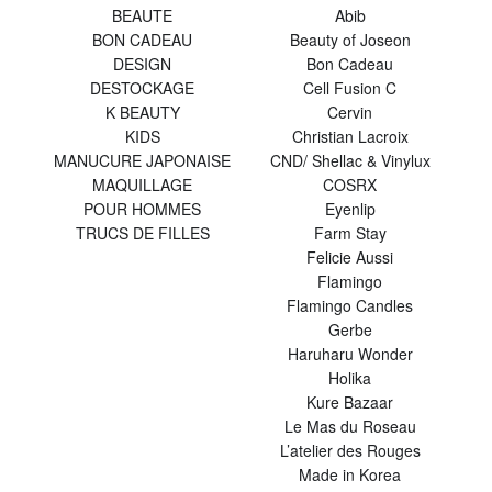
BEAUTE
Abib
BON CADEAU
Beauty of Joseon
DESIGN
Bon Cadeau
DESTOCKAGE
Cell Fusion C
K BEAUTY
Cervin
KIDS
Christian Lacroix
MANUCURE JAPONAISE
CND/ Shellac & Vinylux
MAQUILLAGE
COSRX
POUR HOMMES
Eyenlip
TRUCS DE FILLES
Farm Stay
Felicie Aussi
Flamingo
Flamingo Candles
Gerbe
Haruharu Wonder
Holika
Kure Bazaar
Le Mas du Roseau
L’atelier des Rouges
Made in Korea