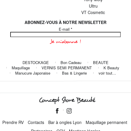
Ultru
VT Cosmetic
ABONNEZ-VOUS À NOTRE NEWSLETTER
E-mail
*
DESTOCKAGE
Bon Cadeau
BEAUTE
Maquillage
VERNIS SEMI PERMANENT
K Beauty
Manucure Japonaise
Bas & Lingerie
voir tout…
Concept Store Beauté
Prendre RV
Contacts
Bar à ongles Lyon
Maquillage permanent
Partenaires
CGV
Mentions légales