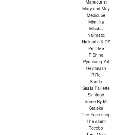
Manucurist
Mary and May
Medicube
Mimitika
Missha
Nailmatic
Nailmatic KIDS
Petit fée
P Shine
Pyunkang Yul
Revitalash
RiRe
Sanrio
Sisi la Paillette
Skinfood
Some By Mi
Staleks
The Face shop
The saem
Tocobo
Tony Moly