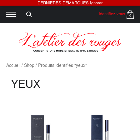
DERNIERES DEMARQUES
Ignorer
Identifiez-vous
0
Accueil
/
Shop
/ Produits identifiés “yeux”
YEUX