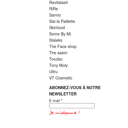
Revitalash
RiRe
Sanrio
Sisi la Paillette
Skinfood
Some By Mi
Staleks
The Face shop
The saem
Tocobo
Tony Moly
Ultru
VT Cosmetic
ABONNEZ-VOUS À NOTRE
NEWSLETTER
E-mail
*