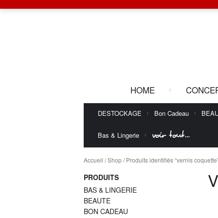
HOME
CONCE
DESTOCKAGE
Bon Cadeau
BEA
voir tout…
Bas & Lingerie
Accueil
/
Shop
/ Produits identifiés “vernis coquette
PRODUITS
BAS & LINGERIE
BEAUTE
BON CADEAU