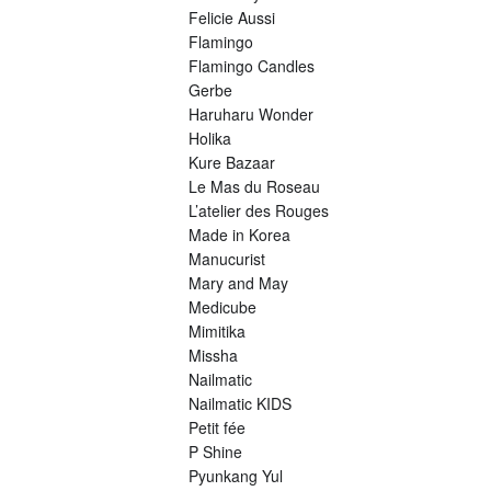
Felicie Aussi
Flamingo
Flamingo Candles
Gerbe
Haruharu Wonder
Holika
Kure Bazaar
Le Mas du Roseau
L’atelier des Rouges
Made in Korea
Manucurist
Mary and May
Medicube
Mimitika
Missha
Nailmatic
Nailmatic KIDS
Petit fée
P Shine
Pyunkang Yul