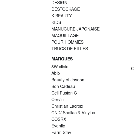
DESIGN
DESTOCKAGE
K BEAUTY
KIDS
MANUCURE JAPONAISE
MAQUILLAGE
POUR HOMMES
TRUCS DE FILLES
MARQUES
3W clinic
C
Abib
Beauty of Joseon
Bon Cadeau
Cell Fusion C
Cervin
Christian Lacroix
CND/ Shellac & Vinylux
COSRX
Eyenlip
Farm Stay