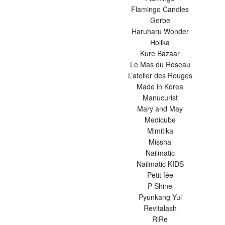
Flamingo Candles
Gerbe
Haruharu Wonder
Holika
Kure Bazaar
Le Mas du Roseau
L’atelier des Rouges
Made in Korea
Manucurist
Mary and May
Medicube
Mimitika
Missha
Nailmatic
Nailmatic KIDS
Petit fée
P Shine
Pyunkang Yul
Revitalash
RiRe