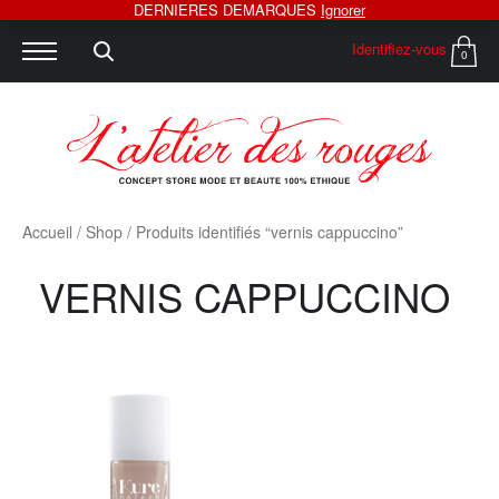
DERNIERES DEMARQUES
Ignorer
Identifiez-vous
0
Accueil
/
Shop
/ Produits identifiés “vernis cappuccino”
VERNIS CAPPUCCINO