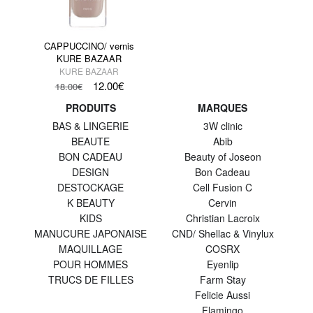
CAPPUCCINO/ vernis
KURE BAZAAR
KURE BAZAAR
12.00
€
18.00
€
PRODUITS
MARQUES
BAS & LINGERIE
3W clinic
BEAUTE
Abib
BON CADEAU
Beauty of Joseon
DESIGN
Bon Cadeau
DESTOCKAGE
Cell Fusion C
K BEAUTY
Cervin
KIDS
Christian Lacroix
MANUCURE JAPONAISE
CND/ Shellac & Vinylux
MAQUILLAGE
COSRX
POUR HOMMES
Eyenlip
TRUCS DE FILLES
Farm Stay
Felicie Aussi
Flamingo