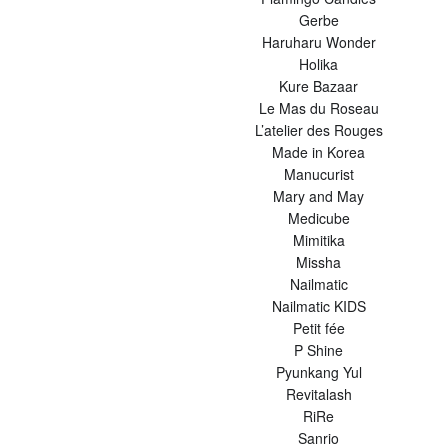
Gerbe
Haruharu Wonder
Holika
Kure Bazaar
Le Mas du Roseau
L’atelier des Rouges
Made in Korea
Manucurist
Mary and May
Medicube
Mimitika
Missha
Nailmatic
Nailmatic KIDS
Petit fée
P Shine
Pyunkang Yul
Revitalash
RiRe
Sanrio