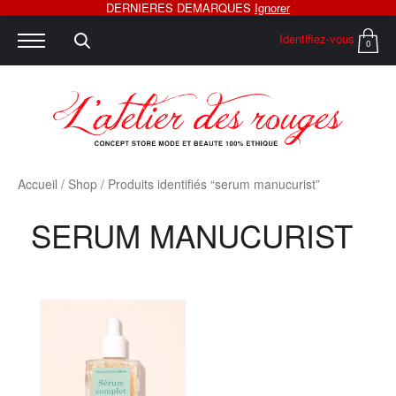
DERNIERES DEMARQUES
Ignorer
Identifiez-vous
0
Accueil
/
Shop
/ Produits identifiés “serum manucurist”
SERUM MANUCURIST