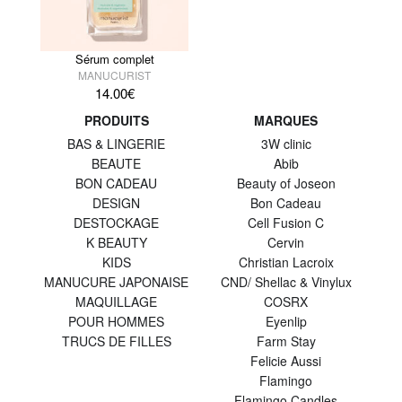
Sérum complet
MANUCURIST
14.00
€
PRODUITS
MARQUES
BAS & LINGERIE
3W clinic
BEAUTE
Abib
BON CADEAU
Beauty of Joseon
DESIGN
Bon Cadeau
DESTOCKAGE
Cell Fusion C
K BEAUTY
Cervin
KIDS
Christian Lacroix
MANUCURE JAPONAISE
CND/ Shellac & Vinylux
MAQUILLAGE
COSRX
POUR HOMMES
Eyenlip
TRUCS DE FILLES
Farm Stay
Felicie Aussi
Flamingo
Flamingo Candles