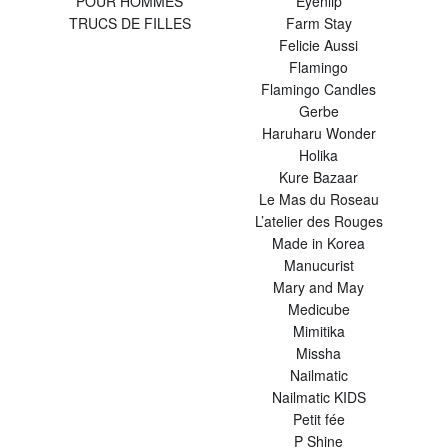
POUR HOMMES
Eyenlip
TRUCS DE FILLES
Farm Stay
Felicie Aussi
Flamingo
Flamingo Candles
Gerbe
Haruharu Wonder
Holika
Kure Bazaar
Le Mas du Roseau
L’atelier des Rouges
Made in Korea
Manucurist
Mary and May
Medicube
Mimitika
Missha
Nailmatic
Nailmatic KIDS
Petit fée
P Shine