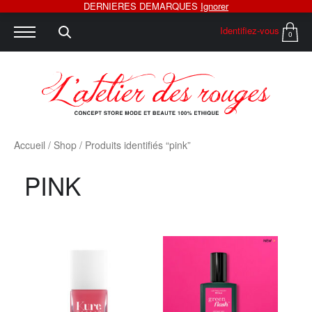
DERNIERES DEMARQUES
Ignorer
Identifiez-vous
0
Accueil
/
Shop
/ Produits identifiés “pink”
PINK