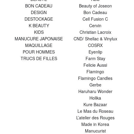
BON CADEAU
Beauty of Joseon
DESIGN
Bon Cadeau
DESTOCKAGE
Cell Fusion C
K BEAUTY
Cervin
KIDS
Christian Lacroix
MANUCURE JAPONAISE
CND/ Shellac & Vinylux
MAQUILLAGE
COSRX
POUR HOMMES
Eyenlip
TRUCS DE FILLES
Farm Stay
Felicie Aussi
Flamingo
Flamingo Candles
Gerbe
Haruharu Wonder
Holika
Kure Bazaar
Le Mas du Roseau
L’atelier des Rouges
Made in Korea
Manucurist