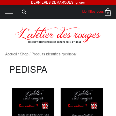
DERNIERES DEMARQUES
Ignorer
Identifiez-vous
0
Accueil
/
Shop
/ Produits identifiés “pedispa”
PEDISPA