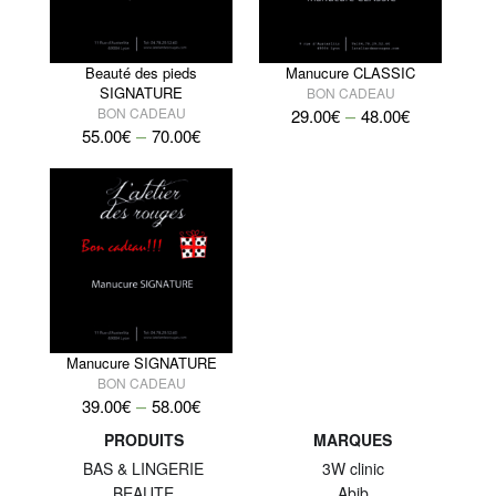
Beauté des pieds
Manucure CLASSIC
SIGNATURE
BON CADEAU
–
BON CADEAU
29.00
€
48.00
€
–
55.00
€
70.00
€
Manucure SIGNATURE
BON CADEAU
–
39.00
€
58.00
€
PRODUITS
MARQUES
BAS & LINGERIE
3W clinic
BEAUTE
Abib