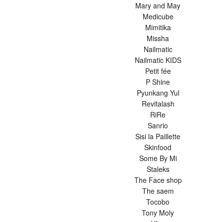
Mary and May
Medicube
Mimitika
Missha
Nailmatic
Nailmatic KIDS
Petit fée
P Shine
Pyunkang Yul
Revitalash
RiRe
Sanrio
Sisi la Paillette
Skinfood
Some By Mi
Staleks
The Face shop
The saem
Tocobo
Tony Moly