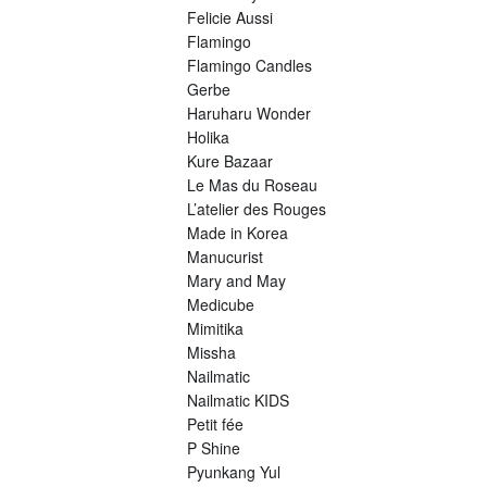
Felicie Aussi
Flamingo
Flamingo Candles
Gerbe
Haruharu Wonder
Holika
Kure Bazaar
Le Mas du Roseau
L’atelier des Rouges
Made in Korea
Manucurist
Mary and May
Medicube
Mimitika
Missha
Nailmatic
Nailmatic KIDS
Petit fée
P Shine
Pyunkang Yul