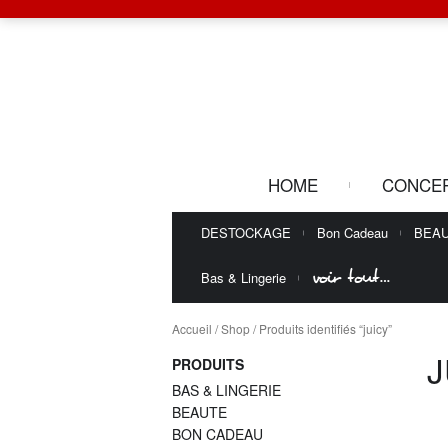
HOME
CONCE
DESTOCKAGE
Bon Cadeau
BEA
voir tout…
Bas & Lingerie
Accueil
/
Shop
/ Produits identifiés “juicy”
J
PRODUITS
BAS & LINGERIE
BEAUTE
BON CADEAU