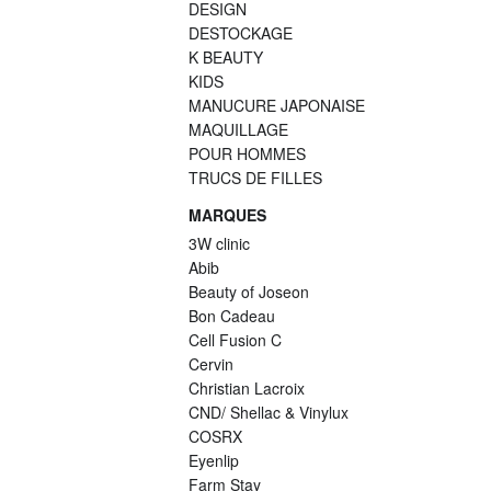
DESIGN
DESTOCKAGE
K BEAUTY
KIDS
MANUCURE JAPONAISE
MAQUILLAGE
POUR HOMMES
TRUCS DE FILLES
MARQUES
3W clinic
Abib
Beauty of Joseon
Bon Cadeau
Cell Fusion C
Cervin
Christian Lacroix
CND/ Shellac & Vinylux
COSRX
Eyenlip
Farm Stay