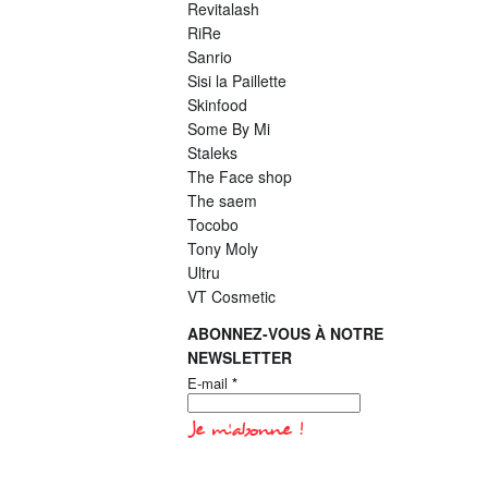
Revitalash
RiRe
Sanrio
Sisi la Paillette
Skinfood
Some By Mi
Staleks
The Face shop
The saem
Tocobo
Tony Moly
Ultru
VT Cosmetic
ABONNEZ-VOUS À NOTRE
NEWSLETTER
E-mail
*