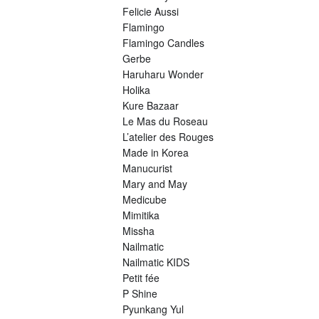
Felicie Aussi
Flamingo
Flamingo Candles
Gerbe
Haruharu Wonder
Holika
Kure Bazaar
Le Mas du Roseau
L’atelier des Rouges
Made in Korea
Manucurist
Mary and May
Medicube
Mimitika
Missha
Nailmatic
Nailmatic KIDS
Petit fée
P Shine
Pyunkang Yul