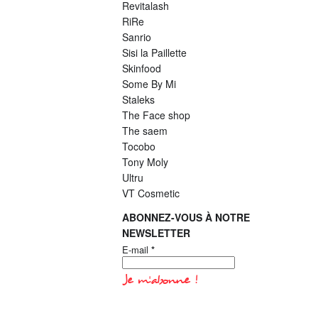
Revitalash
RiRe
Sanrio
Sisi la Paillette
Skinfood
Some By Mi
Staleks
The Face shop
The saem
Tocobo
Tony Moly
Ultru
VT Cosmetic
ABONNEZ-VOUS À NOTRE
NEWSLETTER
E-mail
*