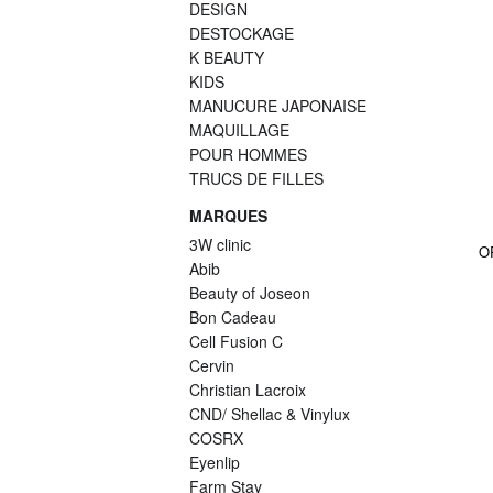
DESIGN
DESTOCKAGE
K BEAUTY
KIDS
MANUCURE JAPONAISE
MAQUILLAGE
POUR HOMMES
TRUCS DE FILLES
MARQUES
3W clinic
O
Abib
Beauty of Joseon
Bon Cadeau
Cell Fusion C
Cervin
Christian Lacroix
CND/ Shellac & Vinylux
COSRX
Eyenlip
Farm Stay