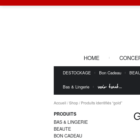
HOME
CONCE
DESTOCKAGE
Bon Cadeau
BEA
voir tout…
Bas & Lingerie
Accueil
/
Shop
/ Produits identifiés “gold”
PRODUITS
BAS & LINGERIE
BEAUTE
BON CADEAU