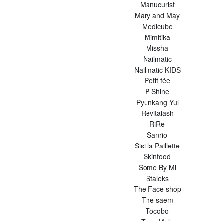
Manucurist
Mary and May
Medicube
Mimitika
Missha
Nailmatic
Nailmatic KIDS
Petit fée
P Shine
Pyunkang Yul
Revitalash
RiRe
Sanrio
Sisi la Paillette
Skinfood
Some By Mi
Staleks
The Face shop
The saem
Tocobo