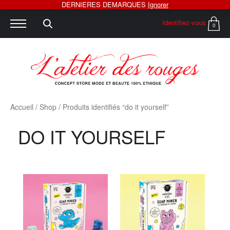
DERNIERES DEMARQUES
Ignorer
Identifiez-vous
0
Accueil
/
Shop
/ Produits identifiés “do it yourself”
DO IT YOURSELF