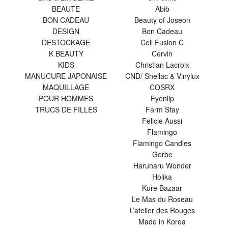
BEAUTE
Abib
BON CADEAU
Beauty of Joseon
DESIGN
Bon Cadeau
DESTOCKAGE
Cell Fusion C
K BEAUTY
Cervin
KIDS
Christian Lacroix
MANUCURE JAPONAISE
CND/ Shellac & Vinylux
MAQUILLAGE
COSRX
POUR HOMMES
Eyenlip
TRUCS DE FILLES
Farm Stay
Felicie Aussi
Flamingo
Flamingo Candles
Gerbe
Haruharu Wonder
Holika
Kure Bazaar
Le Mas du Roseau
L’atelier des Rouges
Made in Korea