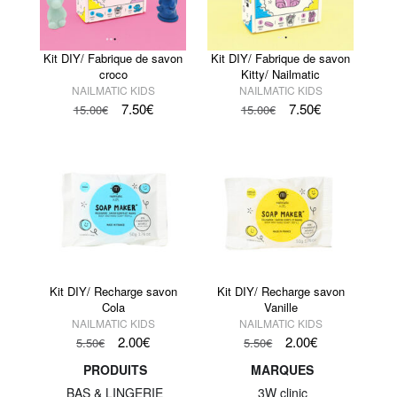
Kit DIY/ Fabrique de savon
Kit DIY/ Fabrique de savon
croco
Kitty/ Nailmatic
NAILMATIC KIDS
NAILMATIC KIDS
7.50
€
7.50
€
15.00
€
15.00
€
Kit DIY/ Recharge savon
Kit DIY/ Recharge savon
Cola
Vanille
NAILMATIC KIDS
NAILMATIC KIDS
2.00
€
2.00
€
5.50
€
5.50
€
PRODUITS
MARQUES
BAS & LINGERIE
3W clinic