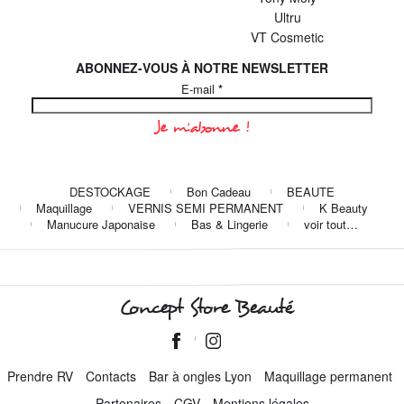
Ultru
VT Cosmetic
ABONNEZ-VOUS À NOTRE NEWSLETTER
E-mail
*
DESTOCKAGE
Bon Cadeau
BEAUTE
Maquillage
VERNIS SEMI PERMANENT
K Beauty
Manucure Japonaise
Bas & Lingerie
voir tout…
Concept Store Beauté
Prendre RV
Contacts
Bar à ongles Lyon
Maquillage permanent
Partenaires
CGV
Mentions légales