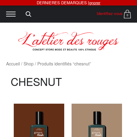
DERNIERES DEMARQUES
Ignorer
Identifiez-vous
0
Accueil
/
Shop
/ Produits identifiés “chesnut”
CHESNUT