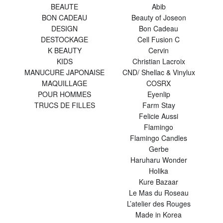
BEAUTE
Abib
BON CADEAU
Beauty of Joseon
DESIGN
Bon Cadeau
DESTOCKAGE
Cell Fusion C
K BEAUTY
Cervin
KIDS
Christian Lacroix
MANUCURE JAPONAISE
CND/ Shellac & Vinylux
MAQUILLAGE
COSRX
POUR HOMMES
Eyenlip
TRUCS DE FILLES
Farm Stay
Felicie Aussi
Flamingo
Flamingo Candles
Gerbe
Haruharu Wonder
Holika
Kure Bazaar
Le Mas du Roseau
L’atelier des Rouges
Made in Korea