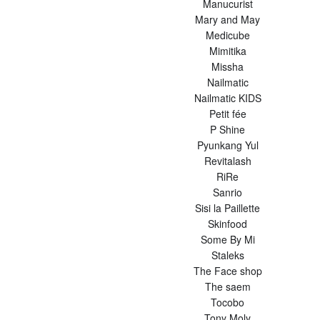
Manucurist
Mary and May
Medicube
Mimitika
Missha
Nailmatic
Nailmatic KIDS
Petit fée
P Shine
Pyunkang Yul
Revitalash
RiRe
Sanrio
Sisi la Paillette
Skinfood
Some By Mi
Staleks
The Face shop
The saem
Tocobo
Tony Moly