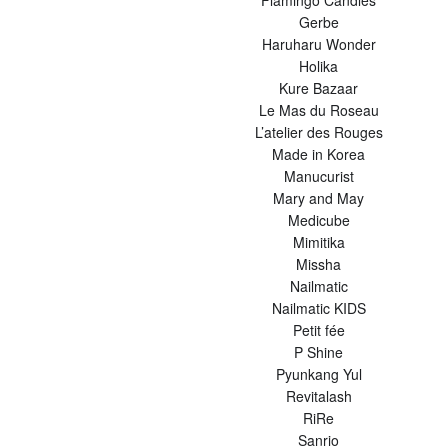
Flamingo Candles
Gerbe
Haruharu Wonder
Holika
Kure Bazaar
Le Mas du Roseau
L’atelier des Rouges
Made in Korea
Manucurist
Mary and May
Medicube
Mimitika
Missha
Nailmatic
Nailmatic KIDS
Petit fée
P Shine
Pyunkang Yul
Revitalash
RiRe
Sanrio