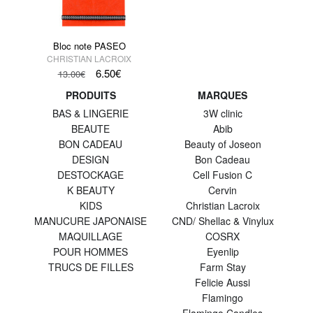
Bloc note PASEO
CHRISTIAN LACROIX
6.50
€
13.00
€
PRODUITS
MARQUES
BAS & LINGERIE
3W clinic
BEAUTE
Abib
BON CADEAU
Beauty of Joseon
DESIGN
Bon Cadeau
DESTOCKAGE
Cell Fusion C
K BEAUTY
Cervin
KIDS
Christian Lacroix
MANUCURE JAPONAISE
CND/ Shellac & Vinylux
MAQUILLAGE
COSRX
POUR HOMMES
Eyenlip
TRUCS DE FILLES
Farm Stay
Felicie Aussi
Flamingo