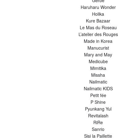
Gerbe
Haruharu Wonder
Holika
Kure Bazaar
Le Mas du Roseau
L’atelier des Rouges
Made in Korea
Manucurist
Mary and May
Medicube
Mimitika
Missha
Nailmatic
Nailmatic KIDS
Petit fée
P Shine
Pyunkang Yul
Revitalash
RiRe
Sanrio
Sisi la Paillette