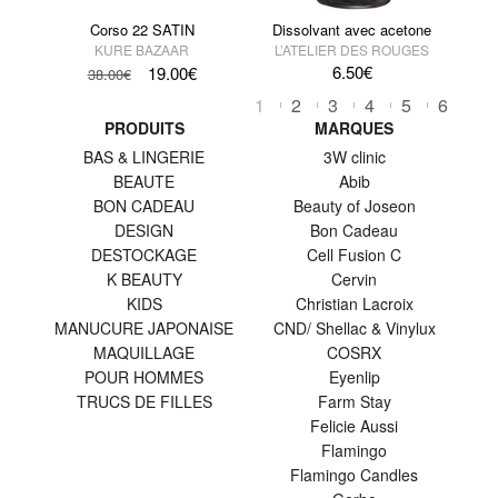
Corso 22 SATIN
Dissolvant avec acetone
KURE BAZAAR
L’ATELIER DES ROUGES
6.50
€
19.00
€
38.00
€
1
2
3
4
5
6
PRODUITS
MARQUES
BAS & LINGERIE
3W clinic
BEAUTE
Abib
BON CADEAU
Beauty of Joseon
DESIGN
Bon Cadeau
DESTOCKAGE
Cell Fusion C
K BEAUTY
Cervin
KIDS
Christian Lacroix
MANUCURE JAPONAISE
CND/ Shellac & Vinylux
MAQUILLAGE
COSRX
POUR HOMMES
Eyenlip
TRUCS DE FILLES
Farm Stay
Felicie Aussi
Flamingo
Flamingo Candles