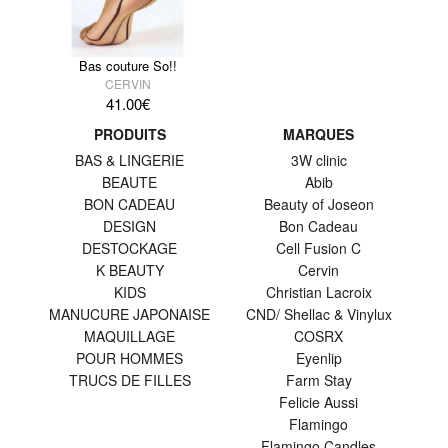
Bas couture So!!
CERVIN
41.00
€
PRODUITS
MARQUES
BAS & LINGERIE
3W clinic
BEAUTE
Abib
BON CADEAU
Beauty of Joseon
DESIGN
Bon Cadeau
DESTOCKAGE
Cell Fusion C
K BEAUTY
Cervin
KIDS
Christian Lacroix
MANUCURE JAPONAISE
CND/ Shellac & Vinylux
MAQUILLAGE
COSRX
POUR HOMMES
Eyenlip
TRUCS DE FILLES
Farm Stay
Felicie Aussi
Flamingo
Flamingo Candles