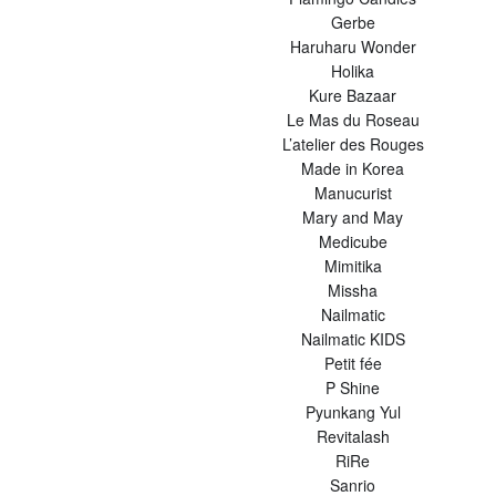
Gerbe
Haruharu Wonder
Holika
Kure Bazaar
Le Mas du Roseau
L’atelier des Rouges
Made in Korea
Manucurist
Mary and May
Medicube
Mimitika
Missha
Nailmatic
Nailmatic KIDS
Petit fée
P Shine
Pyunkang Yul
Revitalash
RiRe
Sanrio