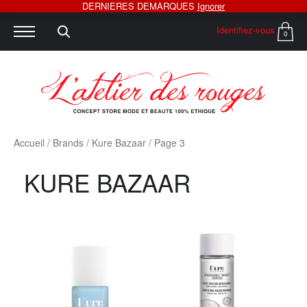
DERNIERES DEMARQUES
Ignorer
Identifiez-vous
0
Accueil
/ Brands /
Kure Bazaar
/ Page 3
KURE BAZAAR