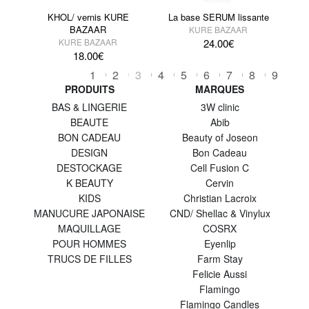
KHOL/ vernis KURE
La base SERUM lissante
BAZAAR
KURE BAZAAR
KURE BAZAAR
24.00
€
18.00
€
1
2
3
4
5
6
7
8
9
PRODUITS
MARQUES
BAS & LINGERIE
3W clinic
BEAUTE
Abib
BON CADEAU
Beauty of Joseon
DESIGN
Bon Cadeau
DESTOCKAGE
Cell Fusion C
K BEAUTY
Cervin
KIDS
Christian Lacroix
MANUCURE JAPONAISE
CND/ Shellac & Vinylux
MAQUILLAGE
COSRX
POUR HOMMES
Eyenlip
TRUCS DE FILLES
Farm Stay
Felicie Aussi
Flamingo
Flamingo Candles