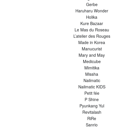
Gerbe
Haruharu Wonder
Holika
Kure Bazaar
Le Mas du Roseau
L’atelier des Rouges
Made in Korea
Manucurist
Mary and May
Medicube
Mimitika
Missha
Nailmatic
Nailmatic KIDS
Petit fée
P Shine
Pyunkang Yul
Revitalash
RiRe
Sanrio