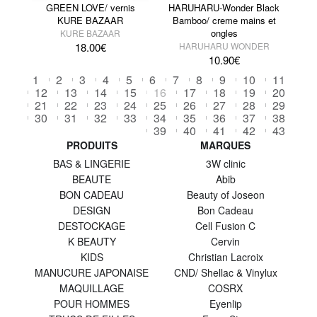
GREEN LOVE/ vernis
HARUHARU-Wonder Black
KURE BAZAAR
Bamboo/ creme mains et
ongles
KURE BAZAAR
18.00
€
HARUHARU WONDER
10.90
€
1
2
3
4
5
6
7
8
9
10
11
12
13
14
15
16
17
18
19
20
21
22
23
24
25
26
27
28
29
30
31
32
33
34
35
36
37
38
39
40
41
42
43
PRODUITS
MARQUES
BAS & LINGERIE
3W clinic
BEAUTE
Abib
BON CADEAU
Beauty of Joseon
DESIGN
Bon Cadeau
DESTOCKAGE
Cell Fusion C
K BEAUTY
Cervin
KIDS
Christian Lacroix
MANUCURE JAPONAISE
CND/ Shellac & Vinylux
MAQUILLAGE
COSRX
POUR HOMMES
Eyenlip