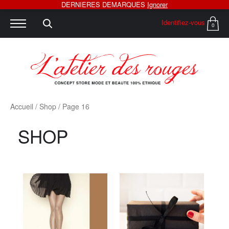
DERNIERES DEMARQUES
Ignorer
Identifiez-vous
0
Accueil
/
Shop
/ Page 16
SHOP