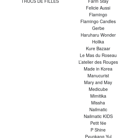
TRUCS DE FILLES
Farm Stay
Felicie Aussi
Flamingo
Flamingo Candles
Gerbe
Haruharu Wonder
Holika
Kure Bazaar
Le Mas du Roseau
L’atelier des Rouges
Made in Korea
Manucurist
Mary and May
Medicube
Mimitika
Missha
Nailmatic
Nailmatic KIDS
Petit fée
P Shine
Pyunkang Yul