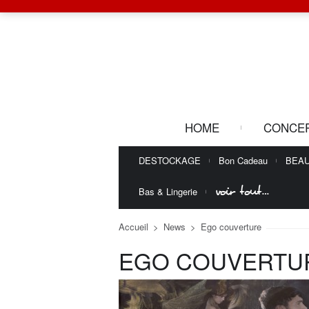
HOME
CONCE
DESTOCKAGE
Bon Cadeau
BEA
voir tout…
Bas & Lingerie
Accueil
>
News
>
Ego couverture
EGO COUVERTU