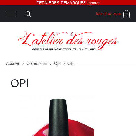
DERNIERES DEMARQUES
Ignorer
Identifiez-vous
0
Accueil
>
Collections
>
Opi
>
OPI
OPI