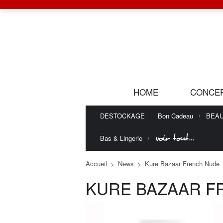
HOME
CONCE
DESTOCKAGE
Bon Cadeau
BEA
voir tout…
Bas & Lingerie
Accueil
>
News
>
Kure Bazaar French Nude
KURE BAZAAR F