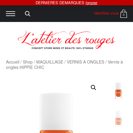
DERNIERES DEMARQUES
Ignorer
Identifiez-vous
0
Accueil
/
Shop
/
MAQUILLAGE
/
VERNIS A ONGLES
/ Vernis à
ongles HIPPIE CHIC