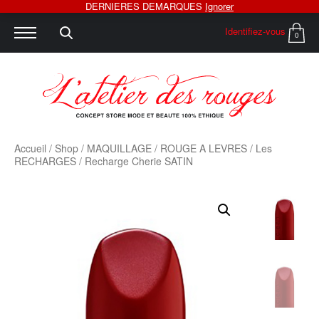
DERNIERES DEMARQUES
Ignorer
Identifiez-vous
0
Accueil
/
Shop
/
MAQUILLAGE
/
ROUGE A LEVRES
/
Les
RECHARGES
/ Recharge Cherie SATIN