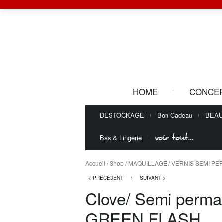
HOME
CONCE
DESTOCKAGE
Bon Cadeau
BEA
voir tout…
Bas & Lingerie
Accueil
/
Shop
/
MAQUILLAGE
/
VERNIS SEMI P
< PRÉCÉDENT
/
SUIVANT >
Clove/ Semi perma
GREEN FLASH