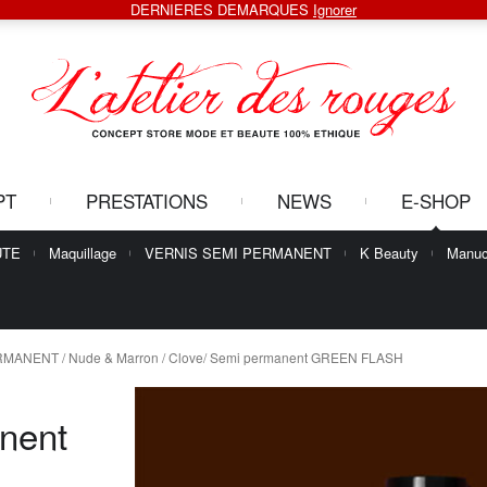
DERNIERES DEMARQUES
Ignorer
PT
PRESTATIONS
NEWS
E-SHOP
UTE
Maquillage
VERNIS SEMI PERMANENT
K Beauty
Manuc
ERMANENT
/
Nude & Marron
/ Clove/ Semi permanent GREEN FLASH
nent