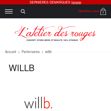
DERNIERES DEMARQUES
Ignorer
Identifiez-vous
0
Accueil
>
Partenaires
>
willb
WILLB