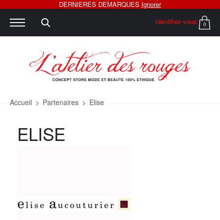
DERNIERES DEMARQUES
Ignorer
Identifiez-vous
0
Accueil
>
Partenaires
>
Elise
ELISE