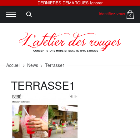
DERNIERES DEMARQUES
Ignorer
Identifiez-vous
0
Accueil
>
News
>
Terrasse1
TERRASSE1