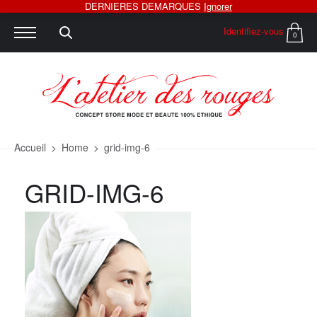
DERNIERES DEMARQUES
Ignorer
Identifiez-vous
0
Accueil
>
Home
>
grid-img-6
GRID-IMG-6