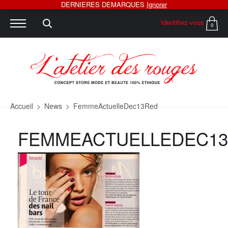
DERNIERES DEMARQUES
Ignorer
Identifiez-vous
0
Accueil
>
News
>
FemmeActuelleDec13Red
FEMMEACTUELLEDEC1